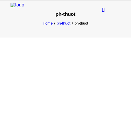
ph-thuot
ANORAK « GUIDE »
Home
ph-thuot
ph-thuot
ANORAK «RANGER»
COLLET DE FOURRURE
ISOLANT À FESSIER
Notre histoire