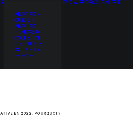
TS
FAQ
À PROPOS
GALERIE
ANORAK «
GUIDE »
ANORAK
«RANGER»
COLLET DE
FOURRURE
ISOLANT À
FESSIER
ATIVE EN 2022. POURQUOI ?