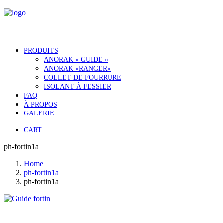
PRODUITS
ANORAK « GUIDE »
ANORAK «RANGER»
COLLET DE FOURRURE
ISOLANT À FESSIER
FAQ
À PROPOS
GALERIE
CART
ph-fortin1a
Home
ph-fortin1a
ph-fortin1a
Notre histoire