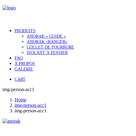
PRODUITS
ANORAK « GUIDE »
ANORAK «RANGER»
COLLET DE FOURRURE
ISOLANT À FESSIER
FAQ
À PROPOS
GALERIE
CART
img-person-acc1
Home
img-person-acc1
img-person-acc1
Notre histoire