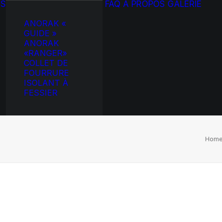
TS
FAQ
À PROPOS
GALERIE
ANORAK «
GUIDE »
ANORAK
«RANGER»
COLLET DE
FOURRURE
ISOLANT À
FESSIER
Hom