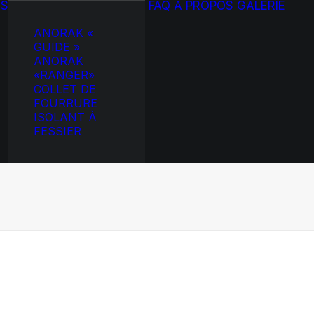
TS
FAQ
À PROPOS
GALERIE
ANORAK «
GUIDE »
ANORAK
«RANGER»
COLLET DE
FOURRURE
ISOLANT À
FESSIER