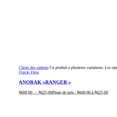
Choix des options
Ce produit a plusieurs variations. Les op
Quick-View
ANORAK «RANGER »
$
600,00
–
$
625,00
Plage de prix : $600,00 à $625,00