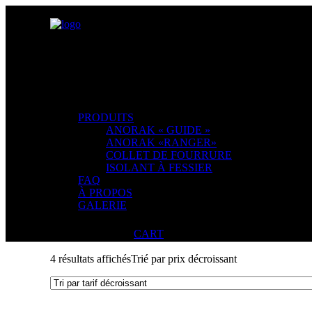
PRODUITS
ANORAK « GUIDE »
ANORAK «RANGER»
COLLET DE FOURRURE
ISOLANT À FESSIER
FAQ
À PROPOS
GALERIE
CART
4 résultats affichés
Trié par prix décroissant