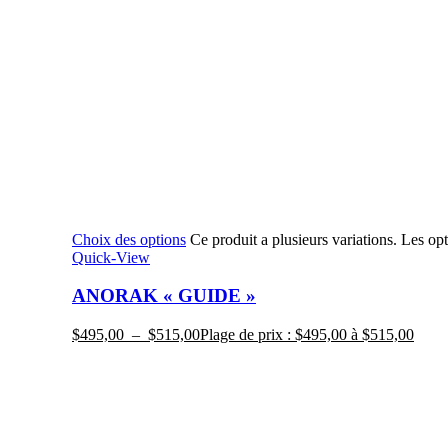
Choix des options
Ce produit a plusieurs variations. Les op
Quick-View
ANORAK « GUIDE »
$
495,00
–
$
515,00
Plage de prix : $495,00 à $515,00