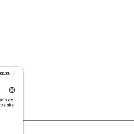
Notre histoire
Nous joindre
Témoignages
FAQ
Garantie et politique de retours
Livraison
Achats de groupe
Politique de confidentialité
Politique de cookies