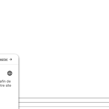
Notre histoire
Nous joindre
Témoignages
FAQ
Garantie et politique de retours
Livraison
Achats de groupe
Politique de confidentialité
Politique de cookies